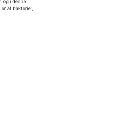
r, og i denne
er af bakterier,