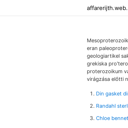
affarerijth.web
Mesoproterozoik
eran paleoproter
geologiartikel sa
grekiska proʹteros
proterozoikum va
virágzása előtti 
Din gasket d
Randahl sterl
Chloe bennet