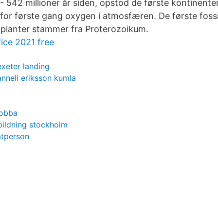
r - 542 millioner år siden, opstod de første kontinente
for første gang oxygen i atmosfæren. De første fossil
 planter stammer fra Proterozoikum.
ice 2021 free
exeter landing
anneli eriksson kumla
jobba
bildning stockholm
atperson