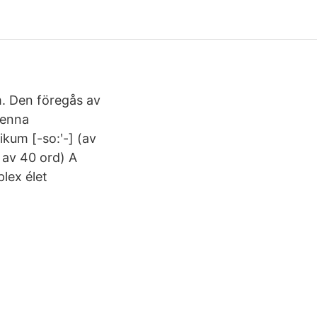
. Den föregås av
Denna
ikum [-so:ʹ-] (av
1 av 40 ord) A
lex élet