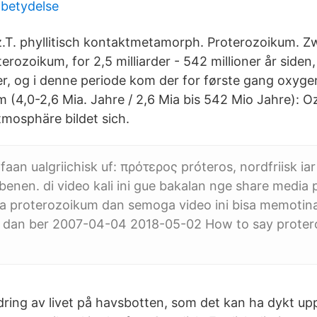
betydelse
 z.T. phyllitisch kontaktmetamorph. Proterozoikum. 
oterozoikum, for 2,5 milliarder - 542 millioner år siden
er, og i denne periode kom der for første gang oxyg
m (4,0-2,6 Mia. Jahre / 2,6 Mia bis 542 Mio Jahre): 
tmosphäre bildet sich.
aan ualgriichisk uf: πρότερος próteros, nordfriisk ia
labenen. di video kali ini gue bakalan nge share media
 proterozoikum dan semoga video ini bisa memotinas
a dan ber 2007-04-04 2018-05-02 How to say proter
dring av livet på havsbotten, som det kan ha dykt up