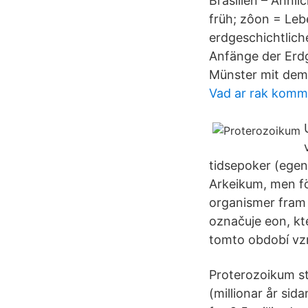
Brasilien – Ähnl
früh; zôon = Leb
erdgeschichtlich
Anfänge der Erdg
Münster mit dem
Vad ar rak komm
tidsepoker (egen
Arkeikum, men fö
organismer fram 
označuje eon, kt
tomto období vzn
Proterozoikum str
(millionar år sid