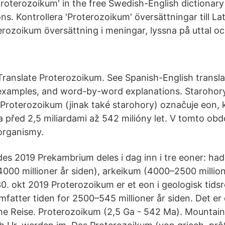
'proterozoikum' in the free Swedish-English dictiona
ons. Kontrollera 'Proterozoikum' översättningar till La
rozoikum översättning i meningar, lyssna på uttal och
Translate Proterozoikum. See Spanish-English transla
 examples, and word-by-word explanations. Starohor
Proterozoikum (jinak také starohory) označuje eon, 
 před 2,5 miliardami až 542 milióny let. V tomto obdo
rganismy.
des 2019 Prekambrium deles i dag inn i tre eoner: h
4000 millioner år siden), arkeikum (4000–2500 million
. okt 2019 Proterozoikum er et eon i geologisk tids
fatter tiden for 2500–545 millioner år siden. Det er
e Reise. Proterozoikum (2,5 Ga - 542 Ma). Mountain