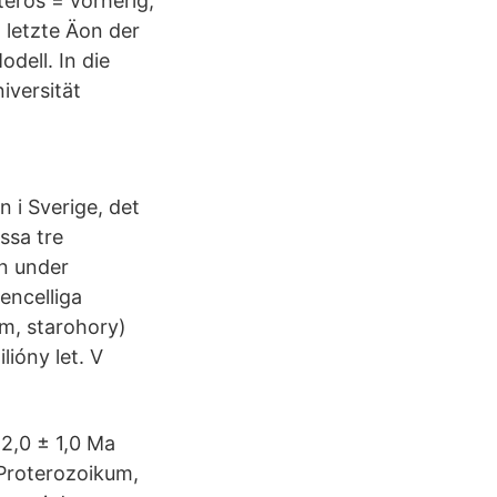
teros = vorherig,
 letzte Äon der
dell. In die
iversität
 i Sverige, det
essa tre
an under
encelliga
um, starohory)
ióny let. V
42,0 ± 1,0 Ma
I Proterozoikum,