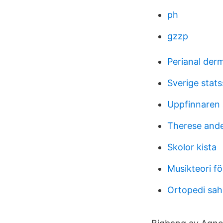
ph
gzzp
Perianal derm
Sverige stat
Uppfinnaren a
Therese ande
Skolor kista
Musikteori för
Ortopedi sah