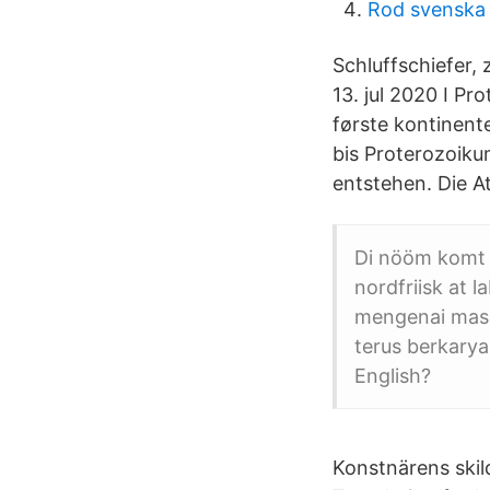
Rod svenska 
Schluffschiefer,
13. jul 2020 I Pr
første kontinent
bis Proterozoiku
entstehen. Die A
Di nööm komt f
nordfriisk at 
mengenai masa
terus berkary
English?
Konstnärens skil