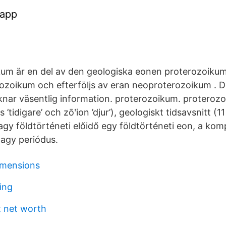
.app
um är en del av den geologiska eonen proterozoikum
ozoikum och efterföljs av eran neoproterozoikum . 
knar väsentlig information. proterozoikum. proterozo
 ’tidigare’ och zōʹion ’djur’), geologiskt tidsavsnitt (1
gy földtörténeti előidő egy földtörténeti eon, a komp
nagy periódus.
imensions
ing
 net worth