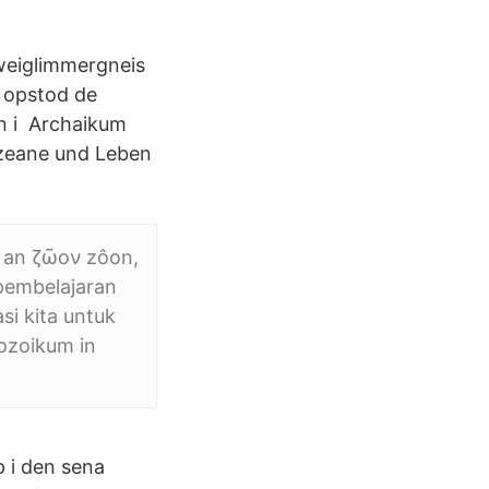
Zweiglimmergneis
, opstod de
en i Archaikum
Ozeane und Leben
r an ζῶον zôon,
 pembelajaran
i kita untuk
ozoikum in
p i den sena