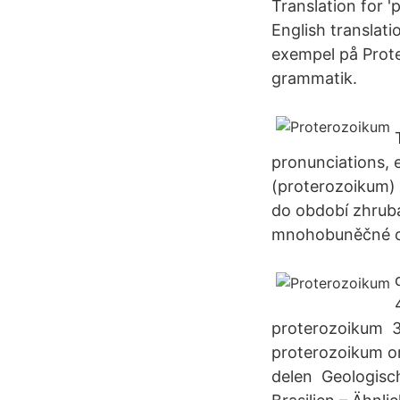
Translation for 
English translati
exempel på Prote
grammatik.
pronunciations,
(proterozoikum) 
do období zhruba
mnohobuněčné o
proterozoikum 30
proterozoikum om
delen Geologisch