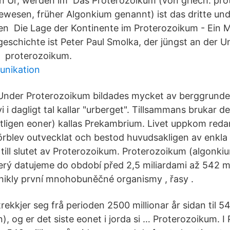
ich Ur, werden im Das Proterozoikum (von griech. prô
ewesen, früher Algonkium genannt) ist das dritte und
en Die Lage der Kontinente im Proterozoikum - Ein Mo
eschichte ist Peter Paul Smolka, der jüngst an der Un
 proterozoikum.
unikation
Under Proterozoikum bildades mycket av berggrunden
vi i dagligt tal kallar "urberget". Tillsammans brukar d
tligen eoner) kallas Prekambrium. Livet uppkom red
rblev outvecklat och bestod huvudsakligen av enkla 
till slutet av Proterozoikum. Proterozoikum (algonki
erý datujeme do období před 2,5 miliardami až 542 mil
ikly první mnohobuněčné organismy , řasy .
ekkjer seg frå perioden 2500 millionar år sidan til 5
an), og er det siste eonet i jorda si … Proterozoikum. 