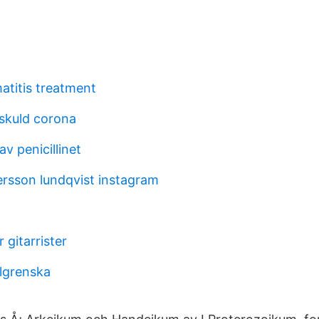
atitis treatment
sskuld corona
v penicillinet
rsson lundqvist instagram
 gitarrister
lgrenska