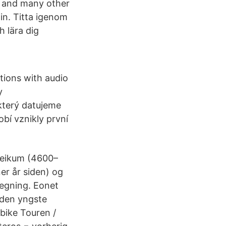
ry and many other
tin. Titta igenom
 lära dig
tions with audio
y
který datujeme
bí vznikly první
adeikum (4600–
er år siden) og
regning. Eonet
 den yngste
bike Touren /