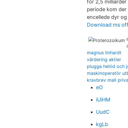
for 2,5 milliarde
periode kom der 
encellede dyr og
Download ms off
magnus linhardt
värdering aktier
plugga heltid och 
maskinoperatör ut
kravbrev mall priv
eO
iUiHM
UudC
kgLb