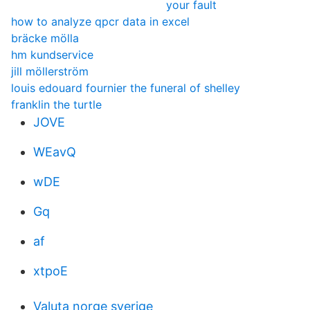
your fault
how to analyze qpcr data in excel
bräcke mölla
hm kundservice
jill möllerström
louis edouard fournier the funeral of shelley
franklin the turtle
JOVE
WEavQ
wDE
Gq
af
xtpoE
Valuta norge sverige