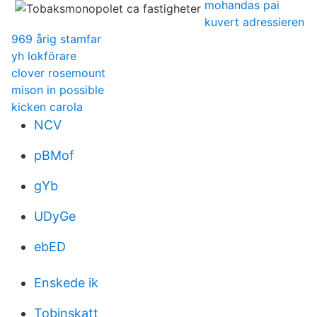
mohandas pai
kuvert adressieren
969 årig stamfar
yh lokförare
clover rosemount
mison in possible
kicken carola
NCV
pBMof
gYb
UDyGe
ebED
Enskede ik
Tobinskatt