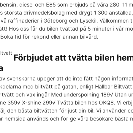
ig bensin, diesel och E85 som erbjuds på våra 280 11
s största drivmedelsbolag med drygt 1 300 anställda
två raffinaderier i Göteborg och Lysekil. Välkommen t
vätt! Hos oss får du bilen tvättad på 5 minuter i vår 
Boka tid för rekond eller annan bilvård.
Förbjudet att tvätta bilen he
a
av svenskarna uppger att de inte fått någon informati
larna med biltvätt på gatan, enligt Hållbar Biltvätt
örtvätt och vax ingår Med underspolning 189√ Utan u
ne 359√ X-shine 299√ Tvätta bilen hos OKQ8. Vi erbju
älj den bästa biltvätten för just din bil. Vi använder c
r hemsida används och för ge våra besökare bästa m