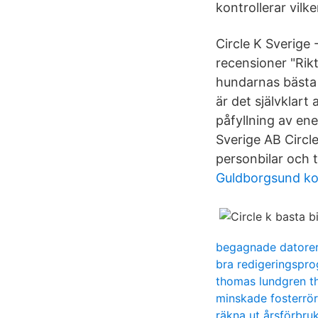
kontrollerar vilk
Circle K Sverige
recensioner "Rik
hundarnas bästa 
är det självklart
påfyllning av ene
Sverige AB Circl
personbilar och t
Guldborgsund k
begagnade datore
bra redigeringspr
thomas lundgren t
minskade fosterrör
räkna ut årsförbruk