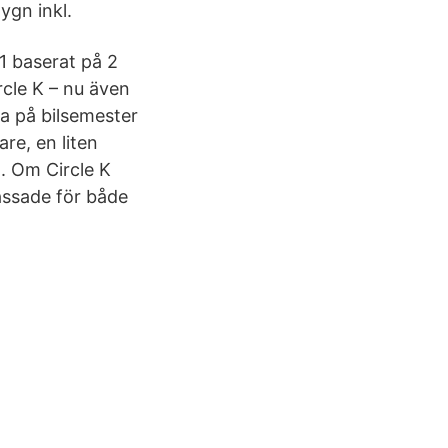
ygn inkl.
1 baserat på 2
rcle K – nu även
a på bilsemester
re, en liten
a. Om Circle K
assade för både