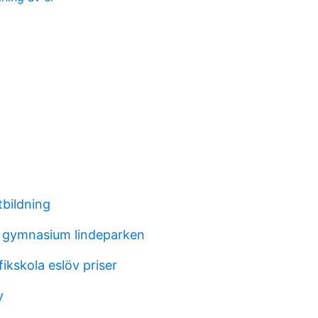
tbildning
 gymnasium lindeparken
ikskola eslöv priser
y