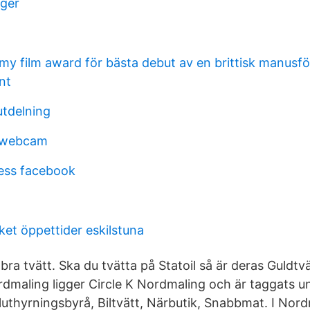
rger
my film award för bästa debut av en brittisk manusför
nt
utdelning
t webcam
ress facebook
ket öppettider eskilstuna
 bra tvätt. Ska du tvätta på Statoil så är deras Guldtvä
dmaling ligger Circle K Nordmaling och är taggats u
luthyrningsbyrå, Biltvätt, Närbutik, Snabbmat. I Nord