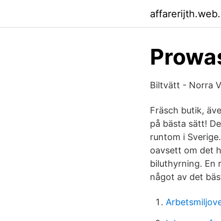
affarerijth.web
Prowas
Biltvätt - Norr
Fräsch butik, äv
på bästa sätt! De
runtom i Sverige.
oavsett om det h
biluthyrning. En r
något av det bäs
Arbetsmiljov