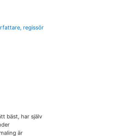
fattare, regissör
tt bäst, har själv
nder
maling är