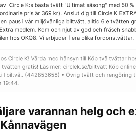
av Circle K:s bästa tvätt "Ultimat säsong" med 50 % r
​ordinarie pris är 369 kr). Anslut dig till Circle K EXTR
 paus i vår miljövänliga biltvätt, alltid 6:e tvätten gr
 Extra medlem. Kom och njut av god och fräsch snabb
len hos OKQ8. Vi erbjuder flera olika fordonstvättar.
hos Circle K! Vårda med hänsyn till Köp två tvättar ho
 tvätten gratis! Läs mer: circlek.se/biltvatt Köp online
ll biltvä.. (442853658) • Övrig tvätt och rengöring til
n 19:44.
ljare varannan helg och e
K Kånnavägen