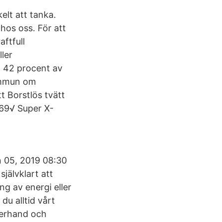
elt att tanka.
 hos oss. För att
aftfull
ller
a 42 procent av
kommun om
t Borstlös tvätt
169√ Super X-
n 05, 2019 08:30
självklart att
ng av energi eller
du alltid vårt
fterhand och