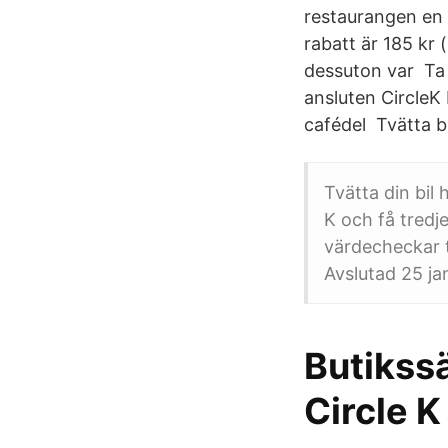
restaurangen en 
rabatt är 185 kr (
dessuton var Ta en
ansluten CircleK
cafédel Tvätta bi
Tvätta din bil 
K och få tredje
värdecheckar ti
Avslutad 25 ja
Butikssä
Circle 