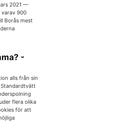
 mars 2021 —
, varav 900
ill Borås mest
moderna
mma? -
on alls från sin
 Standardtvätt
nderspolning
der flera olika
ookies för att
öjliga