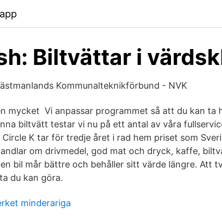
.app
h: Biltvättar i värdsk
a Västmanlands Kommunalteknikförbund - NVK
en mycket Vi anpassar programmet så att du kan ta h
nna biltvätt testar vi nu på ett antal av våra fullservi
 Circle K tar för tredje året i rad hem priset som Sve
andlar om drivmedel, god mat och dryck, kaffe, biltvä
en bil mår bättre och behåller sitt värde längre. Att tv
ta du kan göra.
erket minderariga