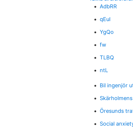
AdbRR
qEul
YgQo
fw
TLBQ
ntL
Bil ingenjör u
Skärholmens
Öresunds traf
Social anxiet