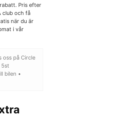
abatt. Pris efter
A club och få
atis när du är
mat i vår
s oss på Circle
 5st
l bilen •
xtra