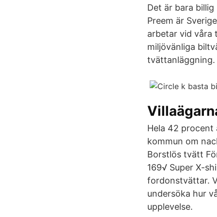
Det är bara bill
Preem är Sverige
arbetar vid våra 
miljövänliga bilt
tvättanläggning. 
Villaägarn
Hela 42 procent 
kommun om nackde
Borstlös tvätt F
169√ Super X-shi
fordonstvättar. V
undersöka hur vå
upplevelse.