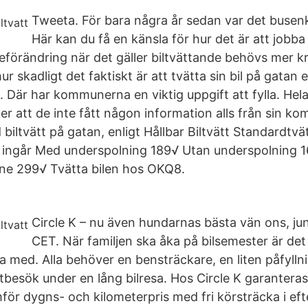
Tweeta. För bara några år sedan var det busenk
Här kan du få en känsla för hur det är att jobba
deförändring när det gäller biltvättande behövs mer kr
r skadligt det faktiskt är att tvätta sin bil på gatan e
 Där har kommunerna en viktig uppgift att fylla. Hel
r att de inte fått någon information alls från sin 
iltvätt på gatan, enligt Hållbar Biltvätt Standardtvät
 ingår Med underspolning 189√ Utan underspolning 
ne 299√ Tvätta bilen hos OKQ8.
Circle K – nu även hundarnas bästa vän ons, ju
CET. När familjen ska åka på bilsemester är det 
med. Alla behöver en bensträckare, en liten påfyllni
tbesök under en lång bilresa. Hos Circle K garanteras 
ämför dygns- och kilometerpris med fri körsträcka i e