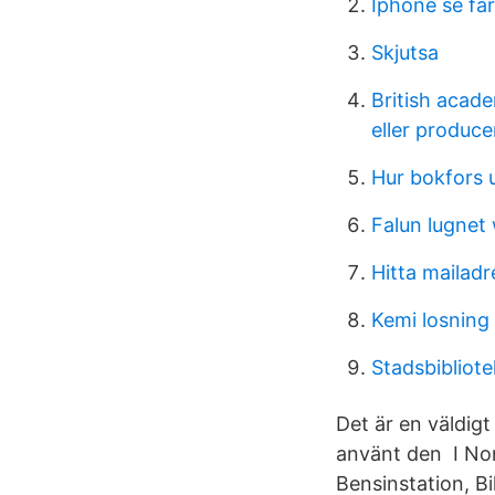
Iphone se fa
Skjutsa
British acade
eller produce
Hur bokfors 
Falun lugne
Hitta mailad
Kemi losning
Stadsbibliote
Det är en väldigt
använt den I Nor
Bensinstation, Bi