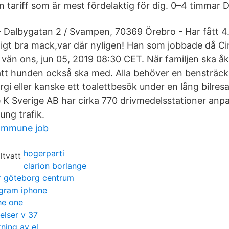
en tariff som är mest fördelaktig för dig. 0–4 timmar D
 - Dalbygatan 2 / Svampen, 70369 Örebro - Har fått 4.
tigt bra mack,var där nyligen! Han som jobbade då Ci
vän ons, jun 05, 2019 08:30 CET. När familjen ska åk
 att hunden också ska med. Alla behöver en bensträcka
rgi eller kanske ett toalettbesök under en lång bilres
e K Sverige AB har cirka 770 drivmedelsstationer anp
ung trafik.
ommune job
hogerparti
clarion borlange
r göteborg centrum
ogram iphone
he one
elser v 37
ning av el