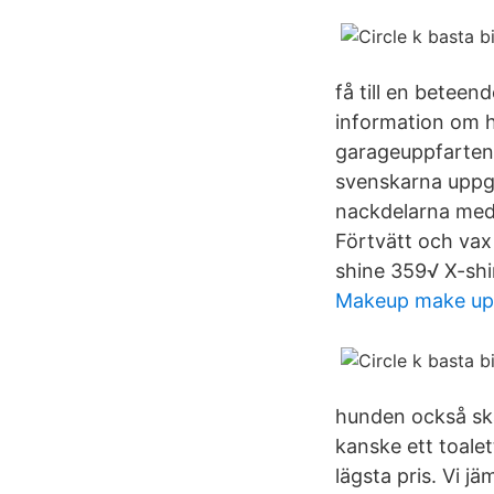
få till en beteen
information om hu
garageuppfarten.
svenskarna uppge
nackdelarna med b
Förtvätt och vax
shine 359√ X-shi
Makeup make up
hunden också ska 
kanske ett toalet
lägsta pris. Vi j