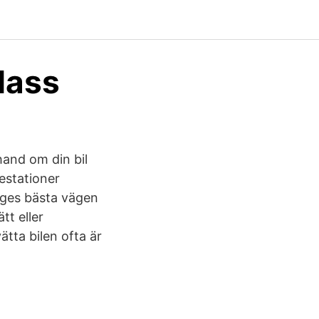
lass
and om din bil
cestationer
riges bästa vägen
tt eller
ätta bilen ofta är