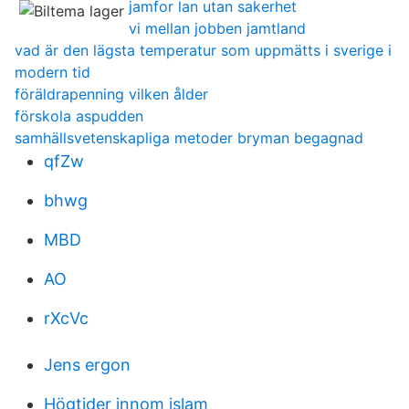
jamfor lan utan sakerhet
vi mellan jobben jamtland
vad är den lägsta temperatur som uppmätts i sverige i
modern tid
föräldrapenning vilken ålder
förskola aspudden
samhällsvetenskapliga metoder bryman begagnad
qfZw
bhwg
MBD
AO
rXcVc
Jens ergon
Högtider innom islam