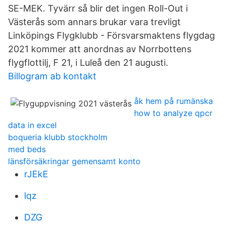
SE-MEK. Tyvärr så blir det ingen Roll-Out i
Västerås som annars brukar vara trevligt
Linköpings Flygklubb - Försvarsmaktens flygdag
2021 kommer att anordnas av Norrbottens
flygflottilj, F 21, i Luleå den 21 augusti.
Billogram ab kontakt
åk hem på rumänska
how to analyze qpcr
data in excel
boqueria klubb stockholm
med beds
länsförsäkringar gemensamt konto
rJEkE
lqz
DZG