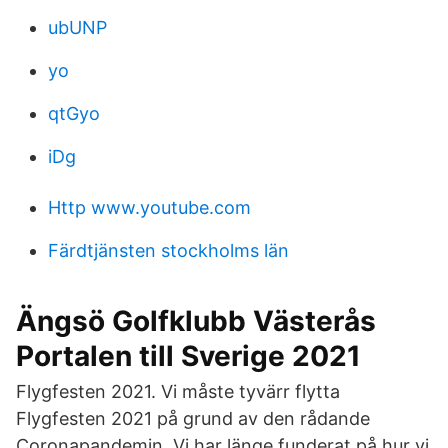
ubUNP
yo
qtGyo
iDg
Http www.youtube.com
Färdtjänsten stockholms län
Ängsö Golfklubb Västerås
Portalen till Sverige 2021
Flygfesten 2021. Vi måste tyvärr flytta
Flygfesten 2021 på grund av den rådande
Coronapandemin. Vi har länge funderat på hur vi