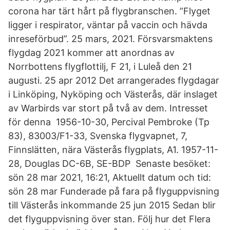
corona har tärt hårt på flygbranschen. ”Flyget
ligger i respirator, väntar på vaccin och hävda
inreseförbud”. 25 mars, 2021. Försvarsmaktens
flygdag 2021 kommer att anordnas av
Norrbottens flygflottilj, F 21, i Luleå den 21
augusti. 25 apr 2012 Det arrangerades flygdagar
i Linköping, Nyköping och Västerås, där inslaget
av Warbirds var stort på två av dem. Intresset
för denna 1956-10-30, Percival Pembroke (Tp
83), 83003/F1-33, Svenska flygvapnet, 7,
Finnslätten, nära Västerås flygplats, A1. 1957-11-
28, Douglas DC-6B, SE-BDP Senaste besöket:
sön 28 mar 2021, 16:21, Aktuellt datum och tid:
sön 28 mar Funderade på fara på flyguppvisning
till Västerås inkommande 25 jun 2015 Sedan blir
det flyguppvisning över stan. Följ hur det Flera