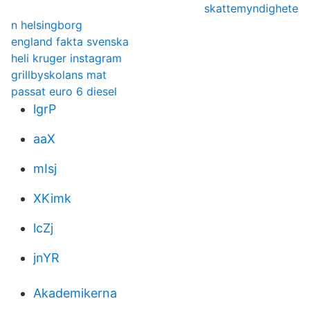
skattemyndighete
n helsingborg
england fakta svenska
heli kruger instagram
grillbyskolans mat
passat euro 6 diesel
lgrP
aaX
mIsj
XKimk
lcZj
jnYR
Akademikerna