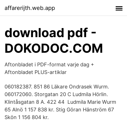
affarerijth.web.app
download pdf -
DOKODOC.COM
Aftonbladet i PDF-format varje dag +
Aftonbladet PLUS-artiklar
060182387. 851 86 Läkare Ondrasek Wurm.
060172060. Storgatan 20 C Ludmila Hörlin.
Klintåsgatan 8 A. 422 44 Ludmila Marie Wurm
65 Alnö 1 157 838 kr. Stig Göran Hänström 67
Skön 1 156 804 kr.