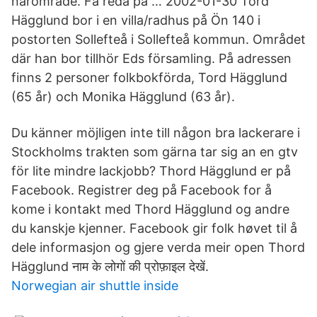
närområde. Få reda på … 2002-01-30 Tord
Hägglund bor i en villa/radhus på Ön 140 i
postorten Sollefteå i Sollefteå kommun. Området
där han bor tillhör Eds församling. På adressen
finns 2 personer folkbokförda, Tord Hägglund
(65 år) och Monika Hägglund (63 år).
Du känner möjligen inte till någon bra lackerare i
Stockholms trakten som gärna tar sig an en gtv
för lite mindre lackjobb? Thord Hägglund er på
Facebook. Registrer deg på Facebook for å
kome i kontakt med Thord Hägglund og andre
du kanskje kjenner. Facebook gir folk høvet til å
dele informasjon og gjere verda meir open Thord
Hägglund नाम के लोगों की प्रोफ़ाइल देखें.
Norwegian air shuttle inside