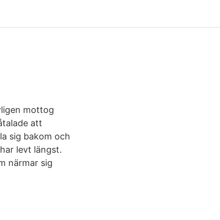
yligen mottog
talade att
lla sig bakom och
ar levt längst.
m närmar sig