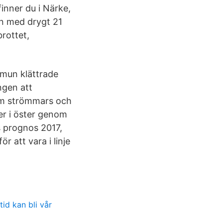
nner du i Närke,
un med drygt 21
rottet,
mmun klättrade
ngen att
som strömmars och
er i öster genom
s prognos 2017,
r att vara i linje
id kan bli vår