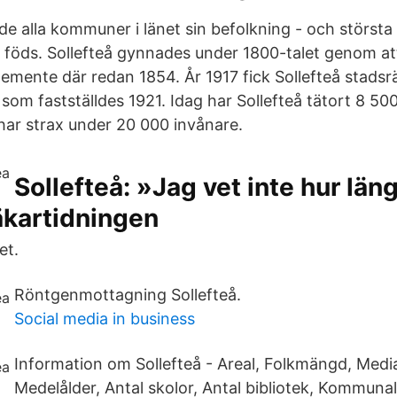
e alla kommuner i länet sin befolkning - och största
än föds. Sollefteå gynnades under 1800-talet genom at
emente där redan 1854. År 1917 fick Sollefteå stadsr
som fastställdes 1921. Idag har Sollefteå tätort 8 50
ar strax under 20 000 invånare.
Sollefteå: »Jag vet inte hur läng
äkartidningen
et.
Röntgenmottagning Sollefteå.
Social media in business
Information om Sollefteå - Areal, Folkmängd, Med
Medelålder, Antal skolor, Antal bibliotek, Kommunal