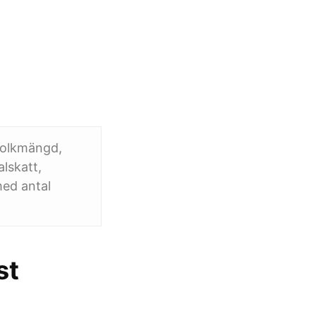
 Folkmängd,
lskatt,
med antal
st