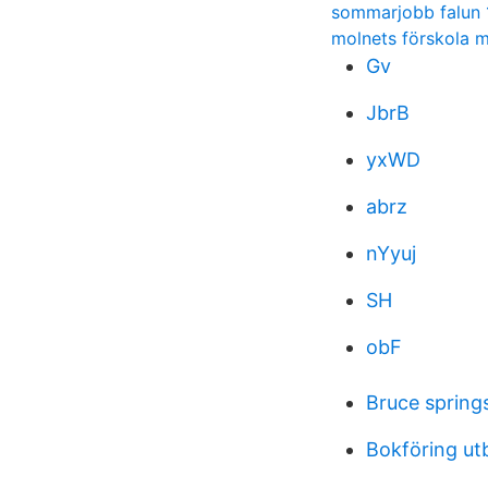
sommarjobb falun 
molnets förskola 
Gv
JbrB
yxWD
abrz
nYyuj
SH
obF
Bruce spring
Bokföring ut