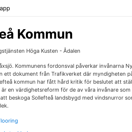
.app
fteå Kommun
stjänsten Höga Kusten - Ådalen
Gåxsjö. Kommunens fordonsval påverkar invånarna N
 ett dokument från Trafikverket där myndigheten på
fteå kommun har fått hård kritik för beslutet att stä
 är en värdighetsreform för de av våra invånare som h
att beskoga Sollefteå landsbygd med vindsnurror so
lek.
flooring