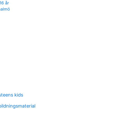
16 år
malmö
steens kids
bildningsmaterial