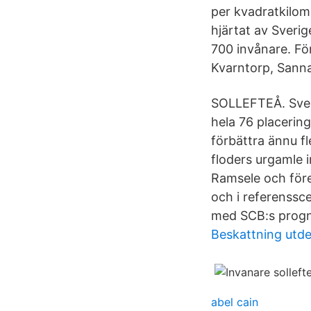
per kvadratkilom
hjärtat av Sveri
700 invånare. Fö
Kvarntorp, Sann
SOLLEFTEÅ. Sveri
hela 76 placering
förbättra ännu f
floders urgamle 
Ramsele och före
och i referenssce
med SCB:s progn
Beskattning utde
abel cain