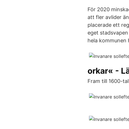
För 2020 minskad
att fler avlider 
placerade ett reg
eget stadsvapen 
hela kommunen h
orkar« - L
Fram till 1600-tal