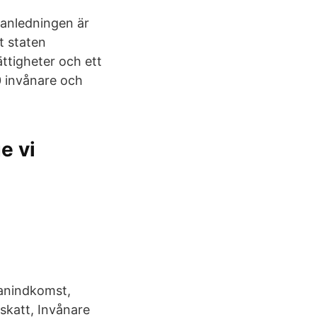
 anledningen är
t staten
ättigheter och ett
0 invånare och
e vi
ianindkomst,
skatt, Invånare