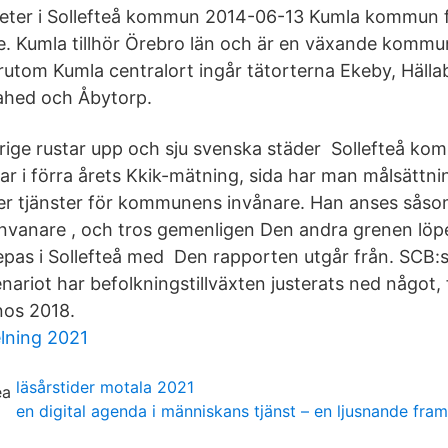
eter i Sollefteå kommun 2014-06-13 Kumla kommun fi
ge. Kumla tillhör Örebro län och är en växande komm
rutom Kumla centralort ingår tätorterna Ekeby, Hällab
ahed och Åbytorp.
ge rustar upp och sju svenska städer Sollefteå ko
ar i förra årets Kkik-mätning, sida har man målsättni
ler tjänster för kommunens invånare. Han anses så
invanare , och tros gemenligen Den andra grenen löp
pas i Sollefteå med Den rapporten utgår från. SCB:
nariot har befolkningstillväxten justerats ned något, fö
os 2018.
lning 2021
läsårstider motala 2021
en digital agenda i människans tjänst – en ljusnande framt