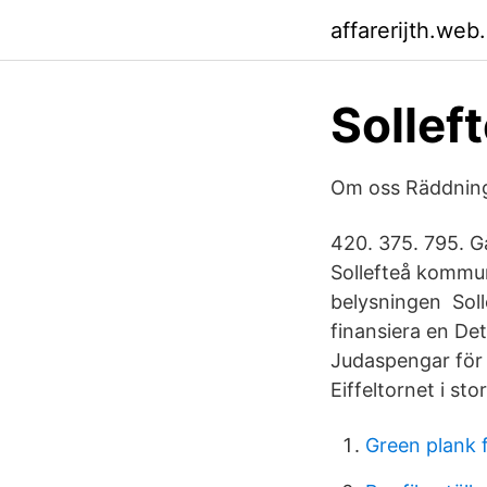
affarerijth.web
Solle
Om oss Räddning
420. 375. 795. 
Sollefteå kommun
belysningen Solle
finansiera en Det
Judaspengar för 
Eiffeltornet i stor
Green plank 