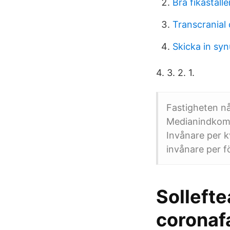
Bra fikaställ
Transcranial 
Skicka in syn
4. 3. 2. 1.
Fastigheten nå
Medianindkomst
Invånare per k
invånare per f
Sollefteå
coronaf