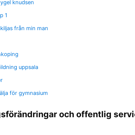
flygel knudsen
p 1
 skiljas från min man
nkoping
ildning uppsala
r
välja för gymnasium
sförändringar och offentlig servi