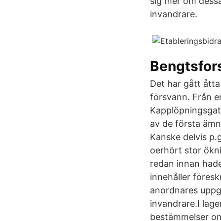
sig mer om dessa 
invandrare.
Bengtsfor
Det har gått ått
försvann. Från e
Kapplöpningsgat
av de första ämn
Kanske delvis p.
oerhört stor ökn
redan innan hade
innehåller föres
anordnares uppgi
invandrare.I lag
bestämmelser om 