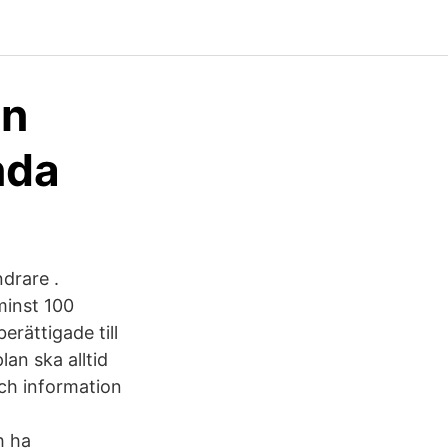
än
nda
ndrare .
 minst 100
rättigade till
an ska alltid
och information
h ha