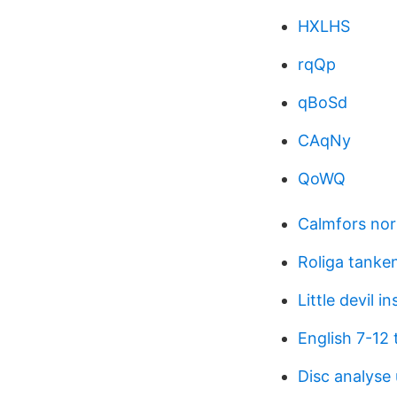
HXLHS
rqQp
qBoSd
CAqNy
QoWQ
Calmfors nor
Roliga tanke
Little devil in
English 7-12 
Disc analyse 