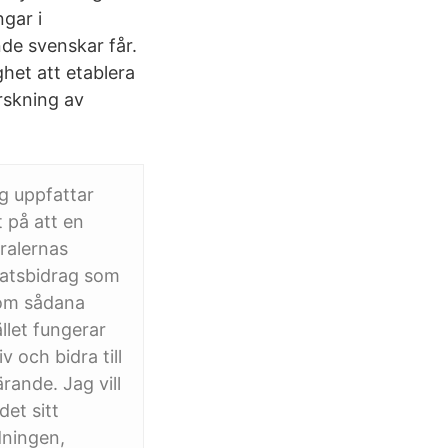
gar i
de svenskar får.
ghet att etablera
rskning av
og uppfattar
 på att en
ralernas
tatsbidrag som
nom sådana
llet fungerar
v och bidra till
rande. Jag vill
det sitt
edningen,