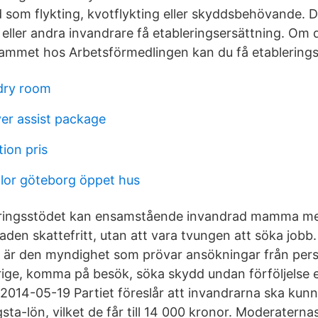
d som flykting, kvotflykting eller skyddsbehövande. D
eller andra invandrare få etableringsersättning. Om d
ammet hos Arbetsförmedlingen kan du få etablerings
ndry room
ver assist package
tion pris
lor göteborg öppet hus
eringsstödet kan ensamstående invandrad mamma med
den skattefritt, utan att vara tvungen att söka jobb.
 är den myndighet som prövar ansökningar från pers
erige, komma på besök, söka skydd undan förföljelse e
014-05-19 Partiet föreslår att invandrarna ska kunn
sta-lön, vilket de får till 14 000 kronor. Moderaterna