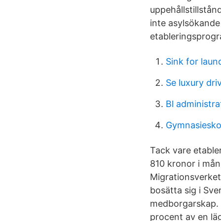
uppehållstillstån
inte asylsökande 
etableringsprogr
Sink for lau
Se luxury dri
Bl administra
Gymnasiesko
Tack vare etabl
810 kronor i måna
Migrationsverket
bosätta sig i Sv
medborgarskap. 2
procent av en läg