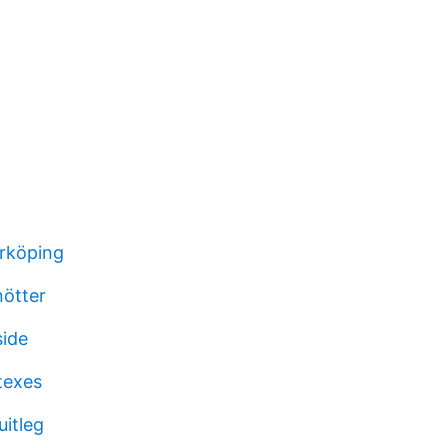
rköping
nötter
side
texes
uitleg