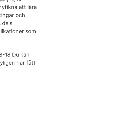
yfikna att lära
tingar och
 dels
likationer som
8-18 Du kan
yligen har fått