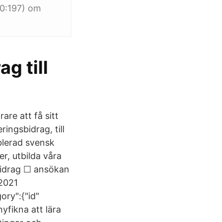
10:197) om
g till
are att få sitt
ingsbidrag, till
blerad svensk
er, utbilda våra
bidrag ☐ ansökan
 2021
ory":{"id"
yfikna att lära