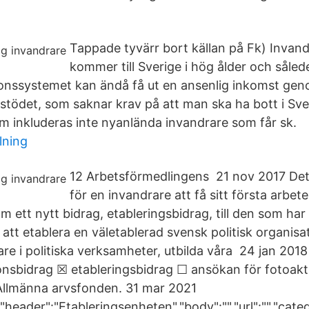
Tappade tyvärr bort källan på Fk) Invan
kommer till Sverige i hög ålder och såled
sionssystemet kan ändå få ut en ansenlig inkomst gen
stödet, som saknar krav på att man ska ha bott i Sver
om inkluderas inte nyanlända invandrare som får sk.
lning
12 Arbetsförmedlingens 21 nov 2017 Det t
för en invandrare att få sitt första arbet
m ett nytt bidrag, etableringsbidrag, till den som ha
tt etablera en väletablerad svensk politisk organisat
are i politiska verksamheter, utbilda våra 24 jan 201
onsbidrag ☒ etableringsbidrag ☐ ansökan för fotoakt
Allmänna arvsfonden. 31 mar 2021
,"header":"Etableringsenheten","body":"","url":"","categ