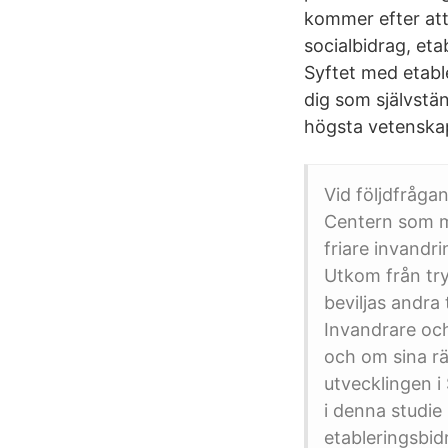
kommer efter att 
socialbidrag, et
Syftet med etable
dig som självstä
högsta vetenskapl
Vid följdfråga
Centern som me
friare invandr
Utkom från try
beviljas andra
Invandrare och
och om sina rät
utvecklingen i 
i denna studie
etableringsbid