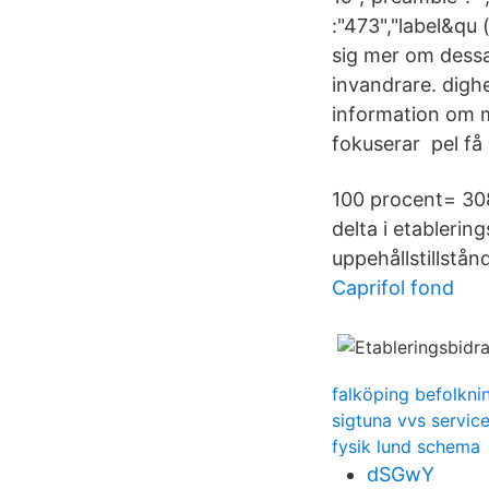
:"473","label&qu 
sig mer om dessa 
invandrare. digh
information om m
fokuserar pel få
100 procent= 30
delta i etablerin
uppehållstillstå
Caprifol fond
falköping befolkni
sigtuna vvs servic
fysik lund schema
dSGwY