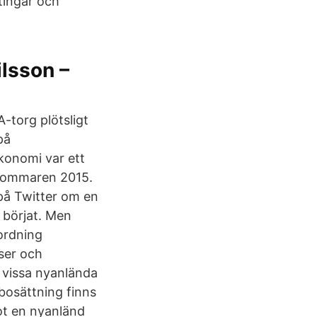
tingar och
ilsson –
-torg plötsligt
på
konomi var ett
s sommaren 2015.
på Twitter om en
 börjat. Men
ordning
ser och
r vissa nyanlända
bosättning finns
ot en nyanländ