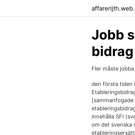
affarerijth.web
Jobb s
bidrag
Fler måste jobba 
den första tiden 
Etableringsbidra
[sammanfogade äm
etableringsbidra
innehålla SFI (s
om det svenska sa
etableringsersät