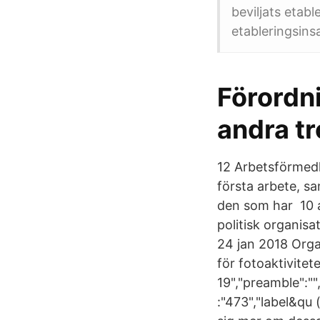
beviljats etab
etableringsins
Förordni
andra t
12 Arbetsförmedli
första arbete, sa
den som har 10 a
politisk organisa
24 jan 2018 Orga
för fotoaktivite
19","preamble":""
:"473","label&qu 