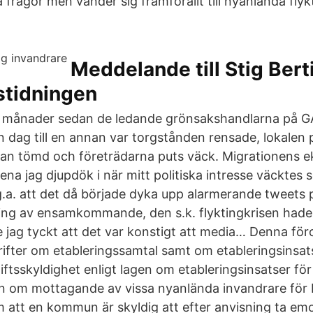
frågor men vänder sig framförallt till nyanlända flyk
Meddelande till Stig Bert
stidningen
a månader sedan de ledande grönsakshandlarna på GA
n dag till en annan var torgstånden rensade, lokalen 
an tömd och företrädarna puts väck. Migrationens e
ena jag djupdök i när mitt politiska intresse väckte
g.a. att det då började dyka upp alarmerande tweets 
ing av ensamkommande, den s.k. flyktingkrisen hade
 jag tyckt att det var konstigt att media… Denna för
krifter om etableringssamtal samt om etableringsinsat
ftsskyldighet enligt lagen om etableringsinsatser fö
en om mottagande av vissa nyanlända invandrare för 
att en kommun är skyldig att efter anvisning ta em