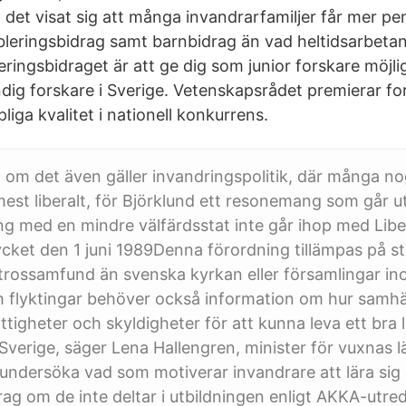
det visat sig att många invandrarfamiljer får mer pen
ableringsbidrag samt barnbidrag än vad heltidsarbetan
ringsbidraget är att ge dig som junior forskare möjli
ndig forskare i Sverige. Vetenskapsrådet premierar fo
iga kvalitet i nationell konkurrens.
n om det även gäller invandringspolitik, där många n
st liberalt, för Björklund ett resonemang som går ut
ing med en mindre välfärdsstat inte går ihop med Libe
cket den 1 juni 1989Denna förordning tillämpas på s
 trossamfund än svenska kyrkan eller församlingar i
 flyktingar behöver också information om hur samhä
tigheter och skyldigheter för att kunna leva ett bra li
Sverige, säger Lena Hallengren, minister för vuxnas lä
 undersöka vad som motiverar invandrare att lära sig 
rag om de inte deltar i utbildningen enligt AKKA-utr