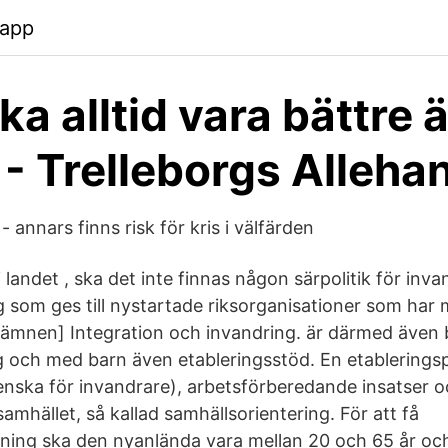
.app
ka alltid vara bättre 
 - Trelleborgs Alleha
- annars finns risk för kris i välfärden
i landet , ska det inte finnas någon särpolitik för inva
g som ges till nystartade riksorganisationer som har
nen] Integration och invandring. är därmed även be
g och med barn även etableringsstöd. En etableringspl
venska för invandrare), arbetsförberedande insatser 
mhället, så kallad samhällsorientering. För att få
tning ska den nyanlända vara mellan 20 och 65 år oc