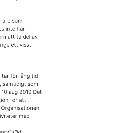
drare som
es inte har
om att ta del av
ige ett visst
ar för lång tid
e, samtidigt som
r 10 aug 2019 Det
ion för att
8 Organisationen
iviteter med
ory":{"id"