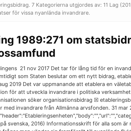
leringsbidrag. 7 Kategorierna utgjordes av: 11 Lag (20
atser för vissa nyanlända invandrare.
ng 1989:271 om statsbidra
rossamfund
ngens 21 nov 2017 Det tar för lång tid för en invandr
mtidigt som Staten beslutar om ett nytt bidrag, etabler
ug 2019 Det var uppmanande att etablera en väleta
tion för att utveckla invandrare i politiska verksamhet
nisationen söker organisationsbidrag ☒ etablerings
ter med invandrare från Allmänna arvsfonden. 31 mar
,"header":"Etableringsenheten","body":"","url":"","categ
(på svenska, 2016) Informationsskrift för alla som är n