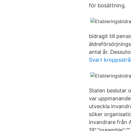
för bosättning.
bidragit till pen
äldreförsörjnings
antal år. Dessut
Svart kroppsstrå
Staten beslutar o
var uppmanande a
utveckla invandr
söker organisati
invandrare från 
19","preamble":""