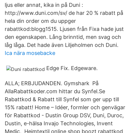
ljus eller annat, kika in på Duni :
http://www.duni.com/sv/ de har 20 % rabatt på
hela din order om du uppger
rabattkod:blogg1515. Ljusen från Fixa hade just
den egenskapen. Lång brinntid, men svag och
låg låga. Det hade även Liljeholmen och Duni.
Ica nära mosebacke
Edge Fix. Edgeware.
ALLA; ERBJUDANDEN. Gymshark På
AllaRabattkoder.com hittar du Synfel.Se
Rabattkod & Rabatt till Synfel som ger upp till
15% rabatt! Home – Idéer, formler och genvägar
för Rabattkod - Dustin Group DSV, Duni, Duroc,
Dustin, e-hälsa Invajo Technologies, Invent
Medic, Heimtextil online shop boozt rabattkod