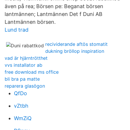
även på rea; Börsen pe: Beganat börsen
lantmännen; Lantmännen Det f Duni AB
Lantmännen börsen.
Lund trad
recividerande aftös stomatit
dukning bröllop inspiration
vad är hjärntrötthet
vvs installator ab
free download ms office
bli bra pa matte
reparera glasögon
QfDo
vZtbh
WmZiQ