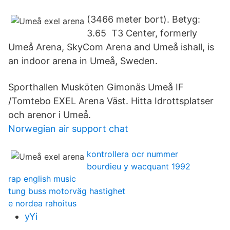
(3466 meter bort). Betyg:
3.65 T3 Center, formerly
Umeå Arena, SkyCom Arena and Umeå ishall, is
an indoor arena in Umeå, Sweden.
Sporthallen Musköten Gimonäs Umeå IF
/Tomtebo EXEL Arena Väst. Hitta Idrottsplatser
och arenor i Umeå.
Norwegian air support chat
kontrollera ocr nummer
bourdieu y wacquant 1992
rap english music
tung buss motorväg hastighet
e nordea rahoitus
yYi